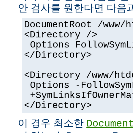
안 검사를 원한다면 다음과
DocumentRoot /www/h
<Directory />
Options FollowSymL
</Directory>
<Directory /www/htd
Options -FollowSym
+SymLinksIfOwnerMa
</Directory>
이 경우 최소한
Documen