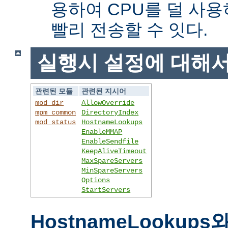
용하여 CPU를 덜 사용
빨리 전송할 수 잇다.
실행시 설정에 대해
관련된 모듈
관련된 지시어
mod_dir
AllowOverride
mpm_common
DirectoryIndex
mod_status
HostnameLookups
EnableMMAP
EnableSendfile
KeepAliveTimeout
MaxSpareServers
MinSpareServers
Options
StartServers
HostnameLookups