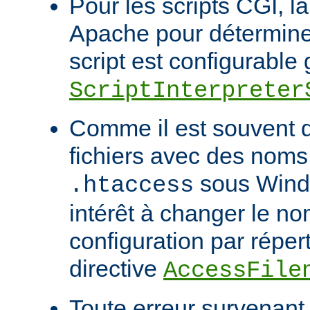
Pour les scripts CGI, l
Apache pour déterminer
script est configurable 
ScriptInterpreter
Comme il est souvent di
fichiers avec des noms
sous Windo
.htaccess
intérêt à changer le no
configuration par répert
directive
AccessFile
Toute erreur survenant