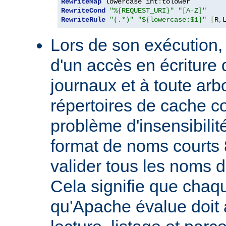
RewriteMap
 lowercase int
:
RewriteCond
"%{REQUEST_URI}"
"[A-Z]"
RewriteRule
"(.*)"
"${lowercase:$1}"
[
R
,
Lors de son exécution,
d'un accès en écriture 
journaux et à toute ar
répertoires de cache co
problème d'insensibilit
format de noms courts 
valider tous les noms 
Cela signifie que chaqu
qu'Apache évalue doit a